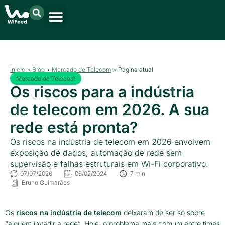
Início
>
Blog
>
Mercado de Telecom
>
Página atual
Mercado de Telecom
Os riscos para a indústria
de telecom em 2026. A sua
rede está pronta?
Os riscos na indústria de telecom em 2026 envolvem
exposição de dados, automação de rede sem
supervisão e falhas estruturais em Wi-Fi corporativo.
07/07/2026
06/02/2024
7 min
Bruno Guimarães
Os
riscos na indústria de telecom
deixaram de ser só sobre
“alguém invadir a rede”. Hoje, o problema mais comum entre times