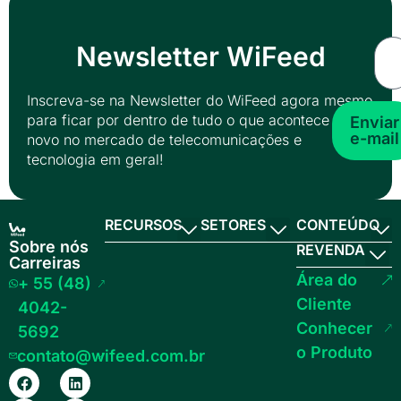
Newsletter WiFeed
Inscreva-se na Newsletter do WiFeed agora mesmo
para ficar por dentro de tudo o que acontece de
Enviar
e-mail
novo no mercado de telecomunicações e
tecnologia em geral!
RECURSOS
SETORES
CONTEÚDO
Sobre nós
REVENDA
Carreiras
Área do
+ 55 (48)
Cliente
4042-
Conhecer
5692
o Produto
contato@wifeed.com.br