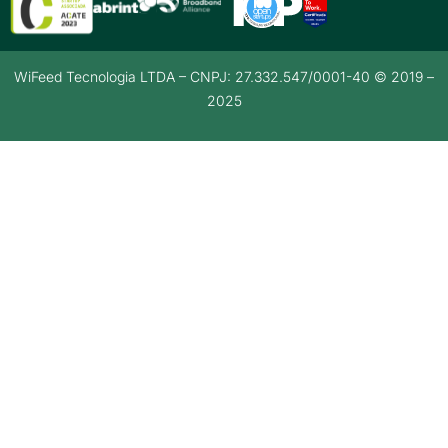
WiFeed Tecnologia LTDA – CNPJ: 27.332.547/0001-40 © 2019 –
2025