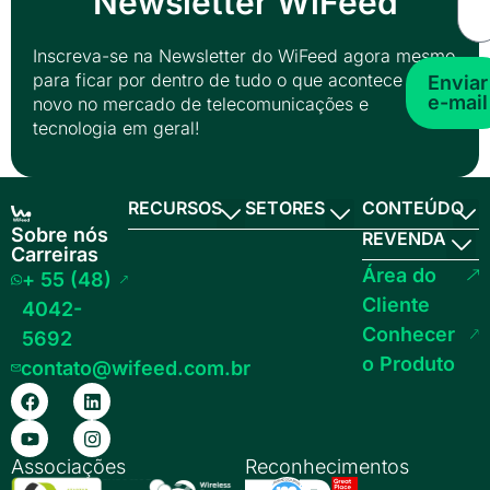
Newsletter WiFeed
Inscreva-se na Newsletter do WiFeed agora mesmo
para ficar por dentro de tudo o que acontece de
Enviar
e-mail
novo no mercado de telecomunicações e
tecnologia em geral!
RECURSOS
SETORES
CONTEÚDO
Sobre nós
REVENDA
Carreiras
Área do
+ 55 (48)
Cliente
4042-
Conhecer
5692
o Produto
contato@wifeed.com.br
Associações
Reconhecimentos