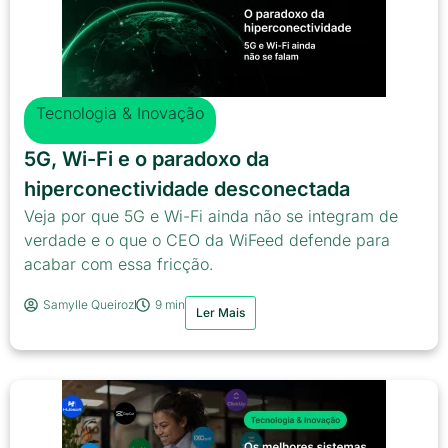
Tecnologia & Inovação
5G, Wi-Fi e o paradoxo da
hiperconectividade desconectada
Veja por que 5G e Wi-Fi ainda não se integram de
verdade e o que o CEO da WiFeed defende para
acabar com essa fricção.
Samylle Queiroz
9 min
Ler Mais