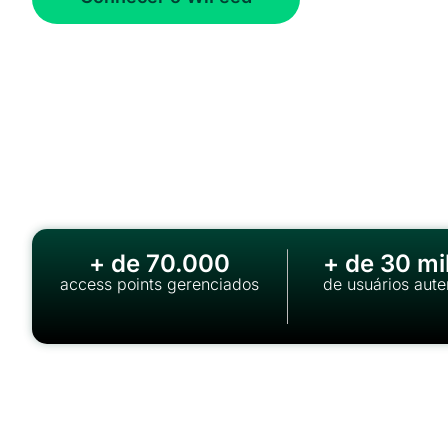
+ de 70.000
+ de 30 mi
access points gerenciados
de usuários aute