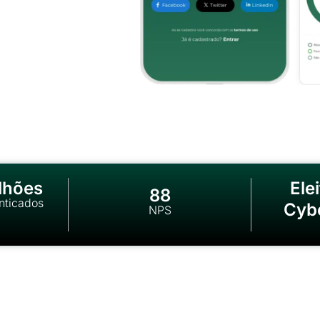
lhões
Ele
88
nticados
Cyb
NPS