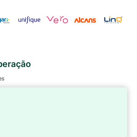
operação
es