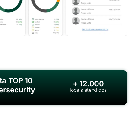
ita TOP 10
+ 12.000
ersecurity
locais atendidos