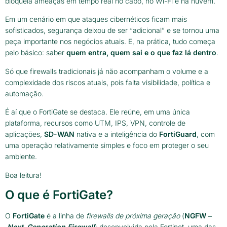
bloqueia ameaças em tempo real no cabo, no Wi-Fi e na nuvem.
Em um cenário em que ataques cibernéticos ficam mais
sofisticados, segurança deixou de ser “adicional” e se tornou uma
peça importante nos negócios atuais. E, na prática, tudo começa
pelo básico: saber
quem entra, quem sai e o que faz lá dentro
.
Só que firewalls tradicionais já não acompanham o volume e a
complexidade dos riscos atuais, pois falta visibilidade, política e
automação.
É aí que o FortiGate se destaca. Ele reúne, em uma única
plataforma, recursos como UTM, IPS, VPN, controle de
aplicações,
SD-WAN
nativa e a inteligência do
FortiGuard
, com
uma operação relativamente simples e foco em proteger o seu
ambiente.
Boa leitura!
O que é FortiGate?
O
FortiGate
é a linha de
firewalls de próxima geração
(
NGFW –
Next-Generation Firewall
) desenvolvida pela Fortinet, uma das