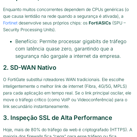
Enquanto muitos concorrentes dependem de CPUs genéricas (o
que causa lentidão na rede quando a segurança é ativada), a
Fortinet
desenvolve seus próprios chips: os
FortiASICs
(SPU –
Security Processing Units).
Benefício: Permite processar gigabits de tráfego
com latência quase zero, garantindo que a
segurança não gargale a internet da empresa.
2. SD-WAN Nativo
O FortiGate substitui roteadores WAN tradicionais. Ele escolhe
inteligentemente o melhor link de internet (Fibra, 4G/5G, MPLS)
para cada aplicação em tempo real. Se o link principal oscilar, ele
move o tráfego crítico (como VoIP ou Videoconferência) para o
link secundário instantaneamente.
3. Inspeção SSL de Alta Performance
Hoje, mais de 80% do tráfego da web é criptografado (HTTPS). A
maioria dos firewalls fica “cega” para esse tráfego ou fica