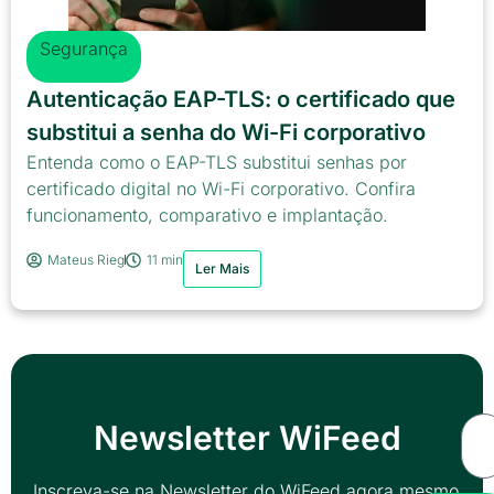
Segurança
Autenticação EAP-TLS: o certificado que
substitui a senha do Wi-Fi corporativo
Entenda como o EAP-TLS substitui senhas por
certificado digital no Wi-Fi corporativo. Confira
funcionamento, comparativo e implantação.
Mateus Rieg
11 min
Ler Mais
Newsletter WiFeed
Inscreva-se na Newsletter do WiFeed agora mesmo