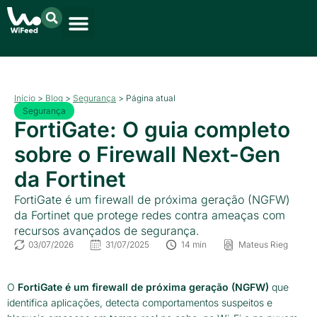
Início
>
Blog
>
Segurança
>
Página atual
Segurança
FortiGate: O guia completo
sobre o Firewall Next-Gen
da Fortinet
FortiGate é um firewall de próxima geração (NGFW)
da Fortinet que protege redes contra ameaças com
recursos avançados de segurança.
03/07/2026
31/07/2025
14 min
Mateus Rieg
O
FortiGate é um firewall de próxima geração (NGFW)
que
identifica aplicações, detecta comportamentos suspeitos e