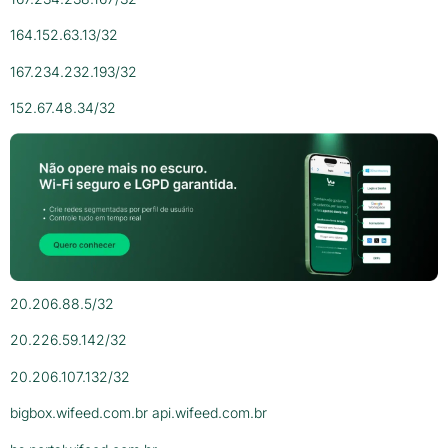
164.152.63.13/32
167.234.232.193/32
152.67.48.34/32
20.206.88.5/32
20.226.59.142/32
20.206.107.132/32
bigbox.wifeed.com.br api.wifeed.com.br