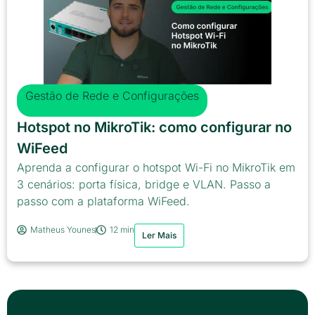
Gestão de Rede e Configurações
Hotspot no MikroTik: como configurar no
WiFeed
Aprenda a configurar o hotspot Wi-Fi no MikroTik em
3 cenários: porta física, bridge e VLAN. Passo a
passo com a plataforma WiFeed.
Matheus Younes
12 min
Ler Mais