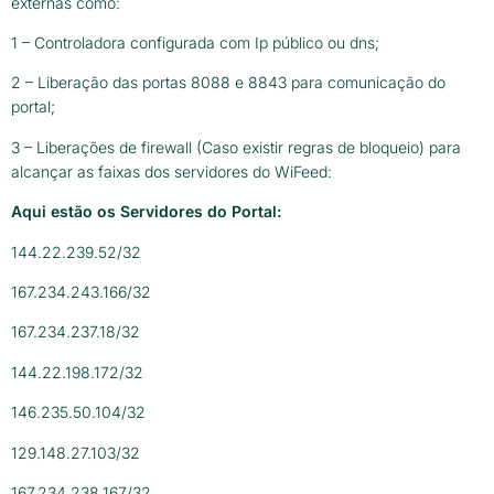
externas como:
1 – Controladora configurada com Ip público ou dns;
2 – Liberação das portas 8088 e 8843 para comunicação do
portal;
3 – Liberações de firewall (Caso existir regras de bloqueio) para
alcançar as faixas dos servidores do WiFeed:
Aqui estão os Servidores do Portal:
144.22.239.52/32
167.234.243.166/32
167.234.237.18/32
144.22.198.172/32
146.235.50.104/32
129.148.27.103/32
167.234.238.167/32