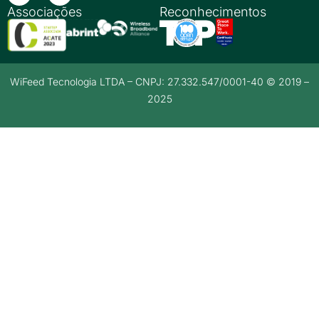
Associações
Reconhecimentos
WiFeed Tecnologia LTDA – CNPJ: 27.332.547/0001-40 © 2019 –
2025