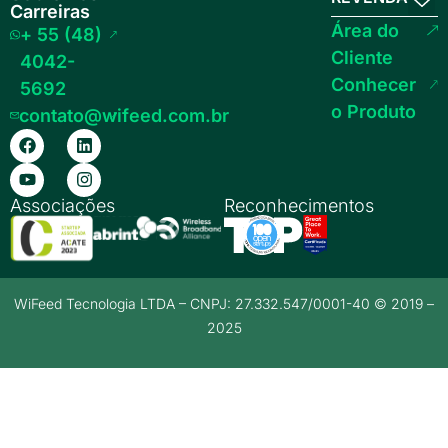
Carreiras
Área do
+ 55 (48)
Cliente
4042-
Conhecer
5692
o Produto
contato@wifeed.com.br
Associações
Reconhecimentos
WiFeed Tecnologia LTDA – CNPJ: 27.332.547/0001-40 © 2019 –
2025