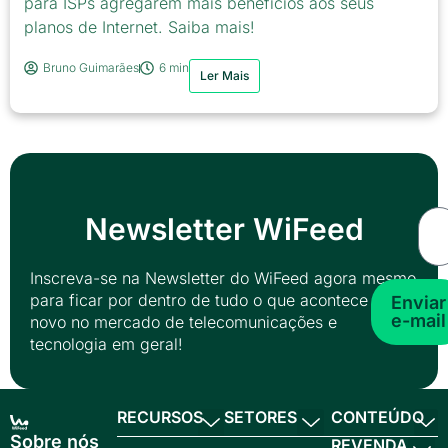
para ISPs agregarem mais benefícios aos seus
planos de Internet. Saiba mais!
Bruno Guimarães
6 min
Ler Mais
Newsletter WiFeed
Inscreva-se na Newsletter do WiFeed agora mesmo
para ficar por dentro de tudo o que acontece de
Enviar
e-mail
novo no mercado de telecomunicações e
tecnologia em geral!
RECURSOS
SETORES
CONTEÚDO
Sobre nós
REVENDA