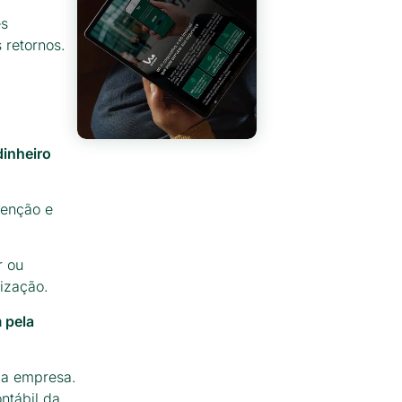
es
 retornos.
dinheiro
tenção e
r ou
nização.
 pela
 a empresa.
ntábil da