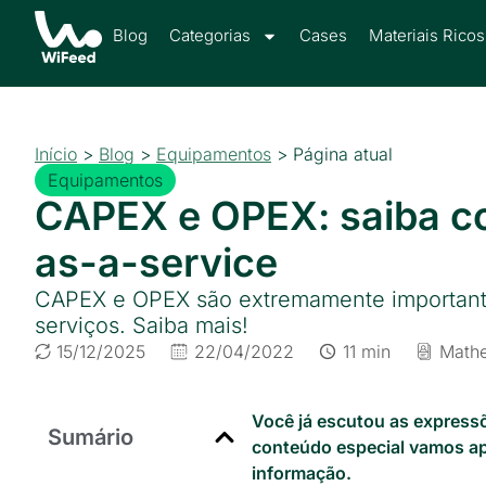
Blog
Categorias
Cases
Materiais Ricos
Início
>
Blog
>
Equipamentos
>
Página atual
Equipamentos
CAPEX e OPEX: saiba co
as-a-service
CAPEX e OPEX são extremamente importantes
serviços. Saiba mais!
15/12/2025
22/04/2022
11 min
Math
Você já escutou as express
Sumário
conteúdo especial vamos ap
informação.