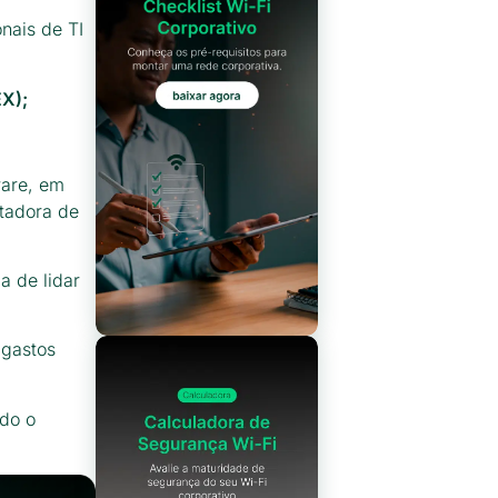
nais de TI
X);
ware, em
tadora de
a de lidar
 gastos
odo o