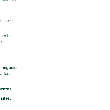
uais) e
amento
 o
u negócio
rados.
imentos.
sites,