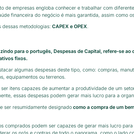
to de empresas engloba conhecer e trabalhar com diferent
aúde financeira do negócio é mais garantida, assim como os
 dessas metodologias:
CAPEX e OPEX
.
uzindo para o portugês, Despesas de Capital, refere-se ao 
tivos fixos.
tacar algumas despesas deste tipo, como: compras, manu
los, equipamentos ou terrenos.
ser itens capazes de aumentar a produtividade de um seto
nte, essas despesas podem gerar mais lucro para a orga
e ser resumidamente designado
como a compra de um bem
s comprados podem ser capazes de gerar mais lucro para
derar os prós e contras de todo o panorama, como o lado co