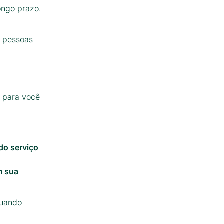
ongo prazo.
s pessoas
s para você
do serviço
m sua
quando