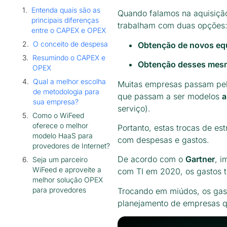
Entenda quais são as
Quando falamos na aquisição
principais diferenças
trabalham com duas opções
entre o CAPEX e OPEX
O conceito de despesa
Obtenção de novos eq
Resumindo o CAPEX e
Obtenção desses mesm
OPEX
Qual a melhor escolha
Muitas empresas passam pel
de metodologia para
que passam a ser modelos
a
sua empresa?
serviço).
Como o WiFeed
oferece o melhor
Portanto, estas trocas de e
modelo HaaS para
com despesas e gastos.
provedores de Internet?
De acordo com o
Gartner
, i
Seja um parceiro
WiFeed e aproveite a
com TI em 2020, os gastos t
melhor solução OPEX
para provedores
Trocando em miúdos, os gast
planejamento de empresas q