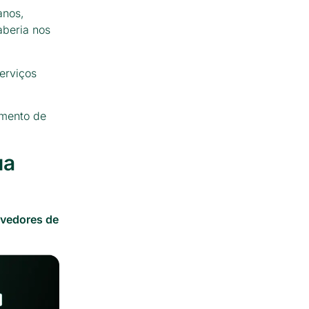
anos,
aberia nos
erviços
imento de
ua
vedores de