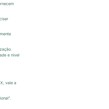
ornecem
cisar
amente
ização.
ade e nível
X, vale a
onal”.