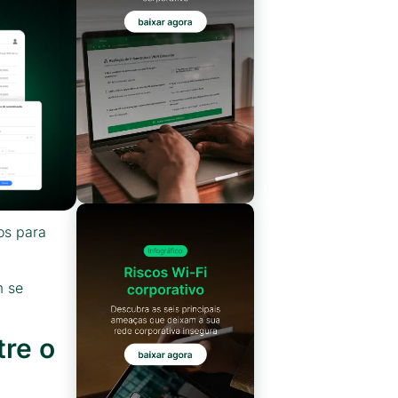
os para
m se
tre o