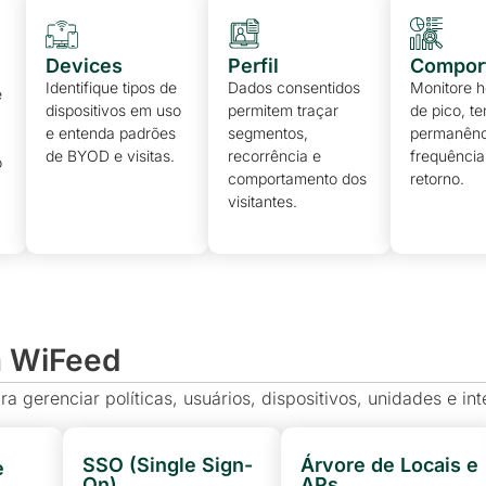
Devices
Perfil
Compor
Identifique tipos de
Dados consentidos
Monitore h
e
dispositivos em uso
permitem traçar
de pico, t
e entenda padrões
segmentos,
permanênc
de BYOD e visitas.
recorrência e
frequência
o
comportamento dos
retorno.
visitantes.
.
a WiFeed
a gerenciar políticas, usuários, dispositivos, unidades e i
SSO (Single Sign-
Árvore de Locais e
e
On)
APs