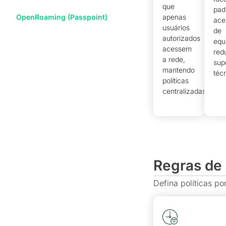
que
pad
OpenRoaming (Passpoint)
apenas
ace
usuários
de
autorizados
equ
acessem
red
a rede,
sup
mantendo
téc
políticas
centralizadas.
Regras de
Defina políticas po