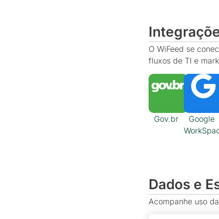
Integraçõ
O WiFeed se conect
fluxos de TI e mark
Gov.br
Google
WorkSpa
Dados e Es
Acompanhe uso da 