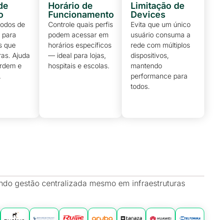
de
Horário de
Limitação de
o
Funcionamento
Devices
íodos de
Controle quais perfis
Evita que um único
 para
podem acessar em
usuário consuma a
os que
horários específicos
rede com múltiplos
ras. Ajuda
— ideal para lojas,
dispositivos,
ordem e
hospitais e escolas.
mantendo
.
performance para
todos.
ndo gestão centralizada mesmo em infraestruturas