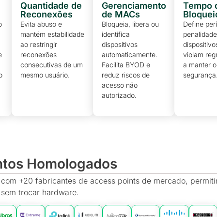
Quantidade de
Gerenciamento
Tempo 
Reconexões
de MACs
Bloquei
o
Evita abuso e
Bloqueia, libera ou
Define per
mantém estabilidade
identifica
penalidade
ao restringir
dispositivos
dispositiv
e
reconexões
automaticamente.
violam reg
consecutivas de um
Facilita BYOD e
a manter 
o
mesmo usuário.
reduz riscos de
segurança
acesso não
autorizado.
ntos Homologados
com +20 fabricantes de access points de mercado, permiti
 sem trocar hardware.