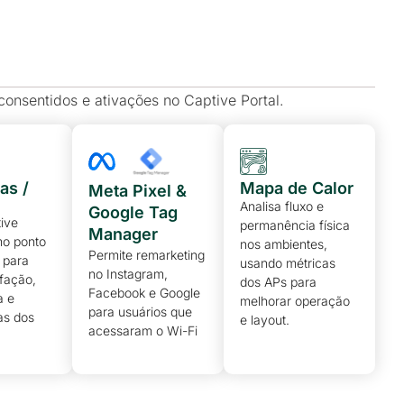
onsentidos e ativações no Captive Portal.
as /
Mapa de Calor
Meta Pixel &
Analisa fluxo e
Google Tag
ive
permanência física
Manager
mo ponto
nos ambientes,
Permite remarketing
 para
usando métricas
no Instagram,
sfação,
dos APs para
Facebook e Google
a e
melhorar operação
para usuários que
as dos
e layout.
acessaram o Wi-Fi