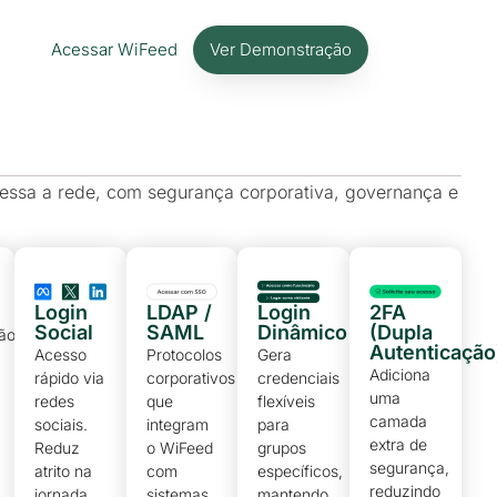
Acessar WiFeed
Ver Demonstração
essa a rede, com segurança corporativa, governança e
Login
LDAP /
Login
2FA
Social
SAML
Dinâmico
(Dupla
ção
Autenticação
Acesso
Protocolos
Gera
Adiciona
rápido via
corporativos
credenciais
uma
redes
que
flexíveis
camada
sociais.
integram
para
extra de
Reduz
o WiFeed
grupos
segurança,
atrito na
com
específicos,
reduzindo
jornada
sistemas
mantendo