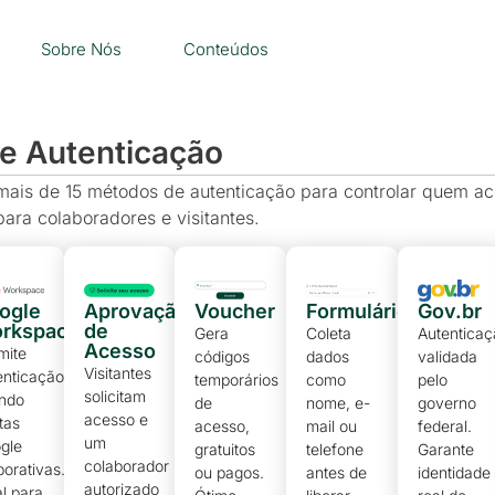
Sobre Nós
Conteúdos
e Autenticação
ais de 15 métodos de autenticação para controlar quem ac
para colaboradores e visitantes.
ogle
Aprovação
Voucher
Formulário
Gov.br
rkspace
de
Gera
Coleta
Autentica
Acesso
mite
códigos
dados
validada
Visitantes
enticação
temporários
como
pelo
solicitam
ndo
de
nome, e-
governo
acesso e
tas
acesso,
mail ou
federal.
um
gle
gratuitos
telefone
Garante
colaborador
porativas.
ou pagos.
antes de
identidade
autorizado
al para