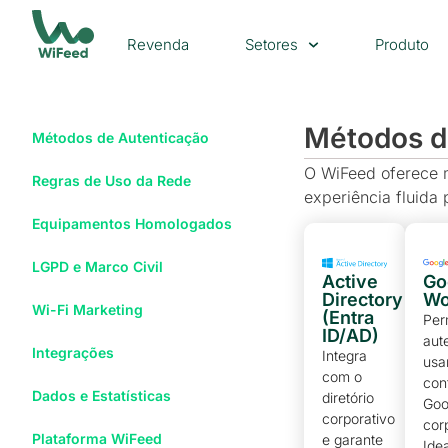
Revenda
Setores
Produto
Métodos d
Métodos de Autenticação
O WiFeed oferece m
Regras de Uso da Rede
experiência fluida 
Equipamentos Homologados
LGPD e Marco Civil
Active
Go
Directory
Wo
Wi-Fi Marketing
(Entra
Per
ID/AD)
aut
Integrações
Integra
usa
com o
con
Dados e Estatísticas
diretório
Goo
corporativo
cor
Plataforma WiFeed
e garante
Ide