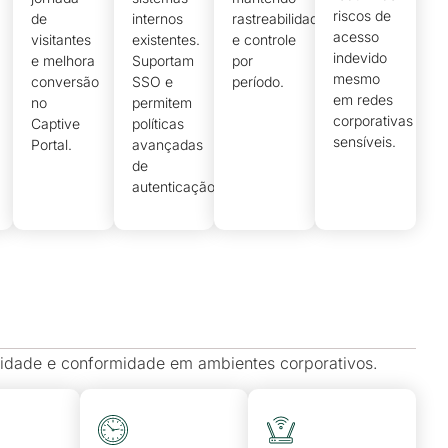
riscos de
de
internos
rastreabilidade
acesso
visitantes
existentes.
e controle
indevido
e melhora
Suportam
por
mesmo
conversão
SSO e
período.
em redes
no
permitem
corporativas
Captive
políticas
sensíveis.
Portal.
avançadas
de
autenticação.
abilidade e conformidade em ambientes corporativos.