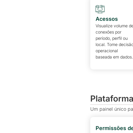
Acessos
Visualize volume d
conexões por
período, perfil ou
local. Tome decisã
operacional
baseada em dados
Plataform
Um painel único par
Permissões d