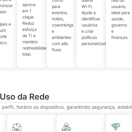
Ótimo
liberar
real do
aprova
ronizar
para
Wi-Fi.
usuário,
em 1
sso
eventos,
Ajuda a
ideal para
clique.
hotéis,
identificar
saúde,
Reduz
ipes e
coworkings
usuários
governo
esforço
uzir
e
e criar
e
da TI e
orte
ambientes
políticas
finanças.
mantém
nico.
com alto
personalizadas.
rastreabilidade
fluxo.
total.
 Uso da Rede
r perfil, horário ou dispositivo, garantindo segurança, est