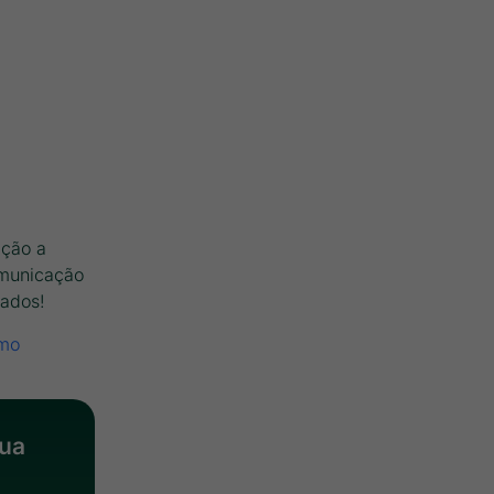
ação a
omunicação
tados!
omo
sua