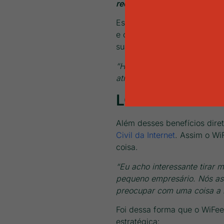
recorrência e fidelização
, e
Essa fidelização é criada g
e ofertas, tudo isso para co
sua satisfação.
“Hoje nós já temos os benefí
através da tela de entrada d
LGPD e Marco C
Além desses benefícios dire
Civil da Internet
. Assim o Wi
coisa.
“Eu acho interessante tira
pequeno empresário. Nós ass
preocupar com uma coisa a 
Foi dessa forma que o WiFee
estratégica: