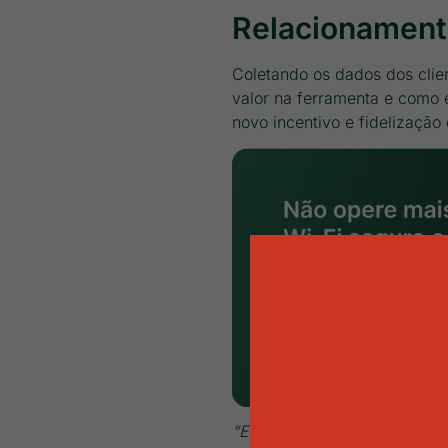
Relacionamento
Coletando os dados dos clie
valor na ferramenta e como 
novo incentivo e fidelização 
“E do lado da base de client