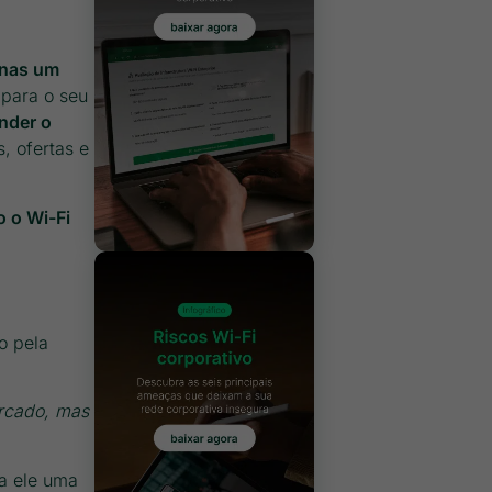
enas um
 para o seu
nder o
, ofertas e
 o Wi-Fi
o pela
rcado, mas
a ele uma