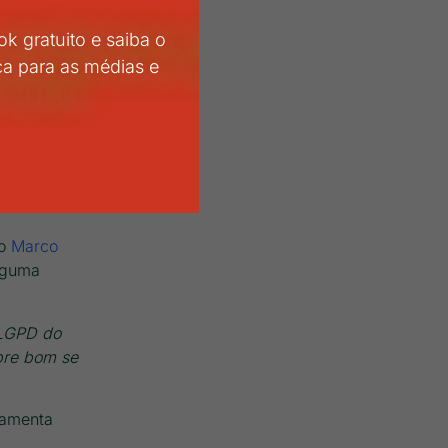
k gratuito e saiba o
e promoções
ca para as médias e
ndo e muito
.
municação
o
Marco
alguma
 LGPD do
pre bom se
ramenta