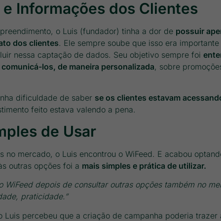
 e Informações dos Clientes
preendimento, o Luis (fundador) tinha a dor de
possuir ap
ato dos clientes
. Ele sempre soube que isso era importante
luir nessa captação de dados. Seu objetivo sempre foi
ente
m comunicá-los, de maneira personalizada
, sobre promoções
inha dificuldade de saber
se os clientes estavam acessando
timento feito estava valendo a pena.
mples de Usar
s no mercado, o Luis encontrou o WiFeed. E acabou optand
s outras opções foi a
mais simples e prática de utilizar.
 WiFeed depois de consultar outras opções também no me
dade, praticidade.”
 Luis percebeu que a criação de campanha poderia trazer 