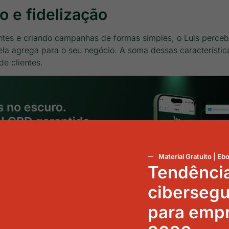
 e fidelização
ntes e criando campanhas de formas simples, o Luis perce
ela agrega para o seu negócio. A soma dessas característic
de clientes.
Material Gratuito | Eb
Tendênci
ciberseg
para emp
es, os contatos celulares e também a informação se eles es