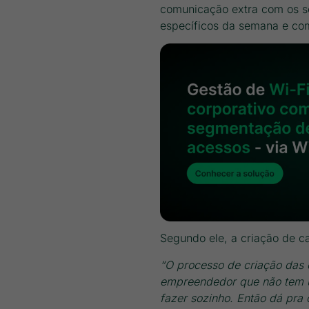
comunicação extra com os s
específicos da semana e com
Segundo ele, a criação de 
“O processo de criação das
empreendedor que não tem um
fazer sozinho. Então dá pra