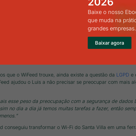
2026
 estão voltando para nosso estabelecimento.”
Baixe o nosso Eboo
raças às campanhas de pesquisa com o cliente, de envio d
que muda na práti
nhecer o cliente e poder oferecer aquilo que ele quer, eleva
grandes empresas
cios da fidelização, no sentido de ter mais um canal de co
Baixar agora
a campanha, para o cliente que já está aqui dentro.”
ivil
tos que o WiFeed trouxe, ainda existe a questão da
LGPD
e 
Feed ajudou o Luis a não precisar se preocupar com mais 
r mais esse peso da preocupação com a segurança de dados
im no dia a dia já temos muitas tarefas a fazer, então sem
menos.”
d conseguiu transformar o Wi-Fi do Santa Villa em uma fer