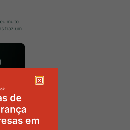
beu muito
as traz um
ook
as de
urança
resas em
tão tendo