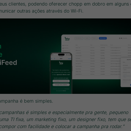
eus clientes, podendo oferecer chopp em dobro em alguns 
unicar outras ações através do Wi-Fi.
campanha é bem simples.
 campanhas é simples e especialmente pra gente, pequeno
a TI fixa, um marketing fixo, um designer fixo, tem que se
 compor com facilidade e colocar a campanha pra rodar.”