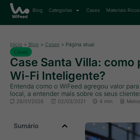
Blog
Categorias
Cases
Materiais Ricos
Início
>
Blog
>
Cases
>
Página atual
Cases
Case Santa Villa: como
Wi-Fi Inteligente?
Entenda como o WiFeed agregou valor para 
local, a entender mais sobre os seus client
26/01/2026
02/03/2021
4 min
Melis
Sumário