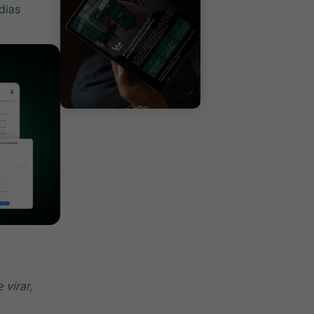
dias
 virar,