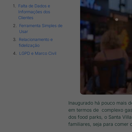
Falta de Dados e
Informações dos
Clientes
Ferramenta Simples de
Usar
Relacionamento e
fidelização
LGPD e Marco Civil
Inaugurado há pouco mais de
em termos de complexo gast
dos food parks, o Santa Vil
familiares, seja para comer