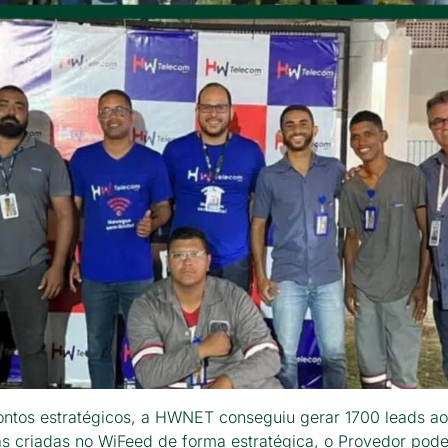
pontos estratégicos, a HWNET conseguiu gerar 1700 leads ao
as criadas no WiFeed de forma estratégica, o Provedor pod