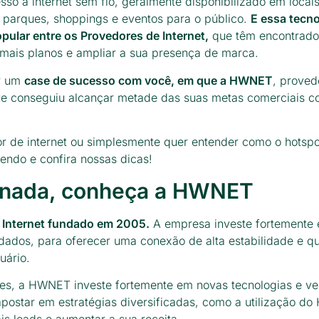
so à internet sem fio, geralmente disponibilizado em locai
, parques, shoppings e eventos para o público.
E essa tecno
pular entre os Provedores de Internet,
que têm encontrado
 mais planos e ampliar a sua presença de marca.
ar um
case de sucesso com você, em que a HWNET
, proved
que conseguiu alcançar metade das suas metas comerciais 
r de internet ou simplesmente quer entender como o hotsp
lendo e confira nossas dicas!
 nada, conheça a HWNET
Internet fundado em 2005.
A empresa investe fortemente
 dados, para oferecer uma conexão de alta estabilidade e q
uário.
es, a HWNET investe fortemente em novas tecnologias e v
ostar em estratégias diversificadas, como a utilização do 
is leads e aumentar a sua receita.