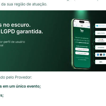
 da sua região de atuação.
ado pelo Provedor:
s em um único evento;
s;