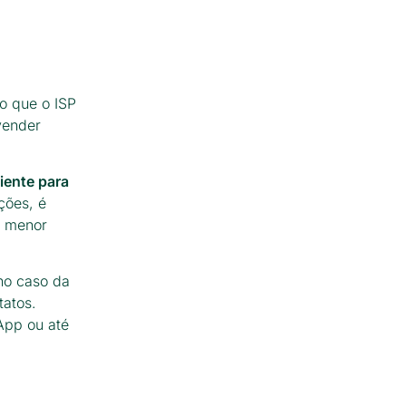
o que o ISP
vender
ciente para
ções, é
o menor
no caso da
atos.
App ou até