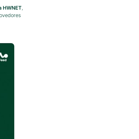
 a HWNET
,
rovedores