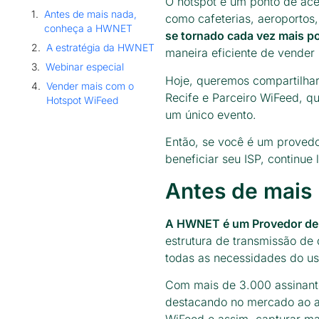
O hotspot é um ponto de aces
Antes de mais nada,
como cafeterias, aeroportos
conheça a HWNET
se tornado cada vez mais po
A estratégia da HWNET
maneira eficiente de vender
Webinar especial
Hoje, queremos compartilh
Vender mais com o
Recife e Parceiro WiFeed, 
Hotspot WiFeed
um único evento.
Então, se você é um provedo
beneficiar seu ISP, continue 
Antes de mais
A HWNET é um Provedor de 
estrutura de transmissão de
todas as necessidades do us
Com mais de 3.000 assinant
destacando no mercado ao ap
WiFeed e assim, capturar ma