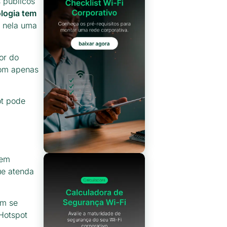
s públicos
logia tem
 nela uma
or do
com apenas
ot pode
 em
ue atenda
em se
Hotspot