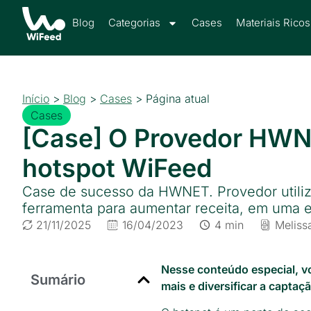
Blog
Categorias
Cases
Materiais Ricos
Início
>
Blog
>
Cases
>
Página atual
Cases
[Case] O Provedor HWNE
hotspot WiFeed
Case de sucesso da HWNET. Provedor utiliz
ferramenta para aumentar receita, em uma 
21/11/2025
16/04/2023
4 min
Meliss
Nesse conteúdo especial, v
Sumário
mais e diversificar a captaç