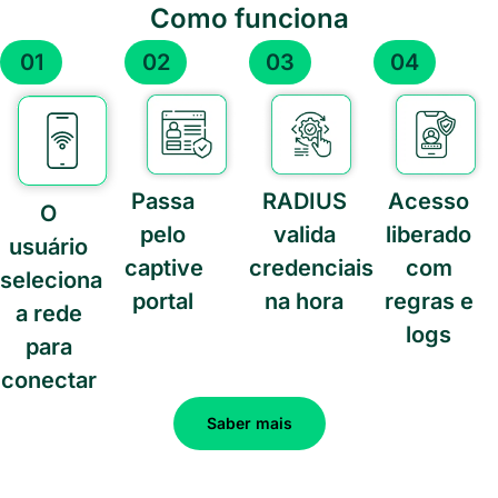
Como funciona
01
02
03
04
Passa
RADIUS
Acesso
O
pelo
valida
liberado
usuário
captive
credenciais
com
seleciona
portal
na hora
regras e
a rede
logs
para
conectar
Saber mais