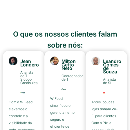
O que os nossos clientes falam
sobre nós:
Jean
Milton
Leandro
Londero
Cetto
Gomes
Neto
de
Souza
Analista
de TI
Coordenador
Sicoob
de TI
Analista
Credisulca
de SI
WiFeed
Com o WiFeed,
Antes, poucas
simplificou o
elevamos o
lojas tinham Wi-
gerenciamento
controle e a
Fi para clientes.
seguro e
visibilidade da
Com o Pix, a
eficiente de
rede, ganhamos
conectividade