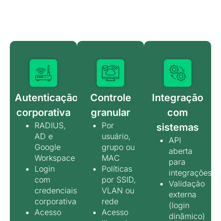
Por que usar o captive portal com
RADIUS WiFeed?
Autenticação
Controle
Integração
corporativa
granular
com
RADIUS,
Por
sistemas
AD e
usuário,
API
Google
grupo ou
aberta
Workspace
MAC
para
Login
Políticas
integrações
com
por SSID,
Validação
credenciais
VLAN ou
externa
corporativas
rede
(login
Acesso
Acesso
dinâmico)