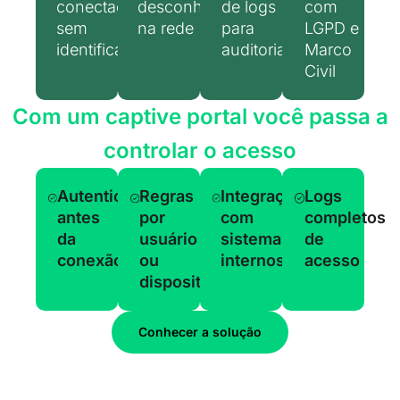
conectados
desconhecidos
de logs
com
sem
na rede
para
LGPD e
identificação
auditoria
Marco
Civil
Com um captive portal você passa a
controlar o acesso
Autenticação
Regras
Integração
Logs
antes
por
com
completos
da
usuário
sistemas
de
conexão
ou
internos
acesso
dispositivo
Conhecer a solução