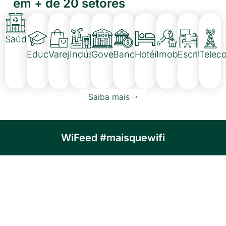
em + de 20 setores
Saúde
Educação
Varejo
Indústrias
Governo
Banco
Hotéis
Imobiliária
Escritórios
Telec
Saiba mais
WiFeed #maisquewifi