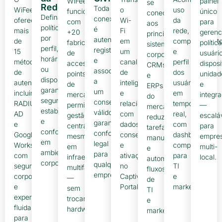
WiFeed
painel
se
Rede
Toda
WiFeed
o
uso
funciona
único
conecta
Defina
conexão
oferece
Wi-
da
com
para
aos
políticas
é
mais
Fi
rede,
+20
gerenc
principais
por
autenticada,
de
em
comportament
fabricantes
política
sistemas
perfil,
registrada
15
um
e
de
usuário
corporativos,
horário
e
métodos
canal
perfil
access
disposi
CRMs
ou
associada
de
de
dos
points
unidad
e
dispositivo,
a
autenticação,
inteligência
usuários
de
e
ERPs
garantindo
um
incluindo
e
em
mercado,
integr
do
segurança,
consentimento
RADIUS,
relacionamento,
tempo
permitindo
—
mercado,
estabilidade
válido,
AD
com
real,
gestão
escalá
reduzindo
e
garantindo
e
dados
com
centralizada
para
tarefas
conformidade
conformidade
Google
consentidos
dashboards
mesmo
empre
manuais
em
legal
Workspace,
e
completos
em
multi-
e
ambientes
para
com
ativações
para
infraestruturas
local.
automatizando
corporativos.
qualquer
segurança
no
TI
multifabricantes
fluxos
empresa.
corporativa
Captive
e
—
de
e
Portal.
marketing.
sem
TI
experiência
trocar
e
fluida
hardware.
marketing.
para