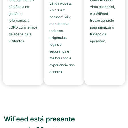
vários Access
eficiência na
virou essencial,
Points em
gestão e
e o WiFeed
nossas filiais,
reforçamos a
trouxe controle
atendendo a
LGPD com termos
para priorizar o
todas as
de aceite para
tráfego da
exigências
visitantes.
operação.
legais e
segurança e
melhorando a
experiência dos
clientes.
WiFeed está presente