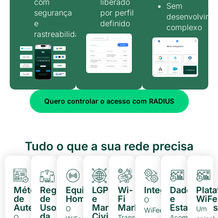
com
liberado
Sem
segurança
por perfil
desenvolvime
e
definido
complexo
rastreabilidade
Quero controlar o acesso com RADIUS
Tudo o que a sua rede precisa
Métodos
Regras
Equipamentos
LGPD
Wi-
Integrações
Dados
Plat
de
de
Homologados
e
Fi
e
WiFe
O
Autenticação
Uso
Marco
Marketing
Estatísticas
O
Um
WiFeed
da
Civil
O
Transforme
Acompanhe